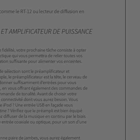
comme le RT-12 ou lecteur de diffusion en
 ET AMPLIFICATEUR DE PUISSANCE
idélité, votre prochaine tâche consiste à opter
tique qui vous permettra de relier toutes vos
ation suffisante pour alimenter vos enceintes.
 sélection sont le préamplificateur et
ple, le préamplificateur est la tête, le cerveau de
s donner suffisamment d'entrées pour vous
s, en vous offrant également des commandes de
mande de tonalité. Avant de choisir votre
a connectivité dont vous aurez besoin. Vous
otre iPod ? Une entrée USB en façade vous
tine ? Vérifiez que le préampli est bien équipé
 diffuser de la musique en continu par le biais
 entrée coaxiale ou optique, pour un son d'une
bonne paire de jambes, vous aurez également