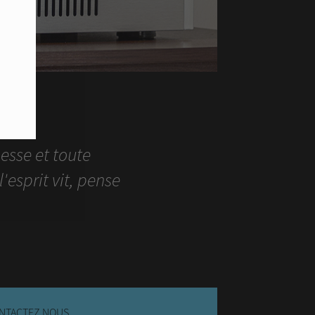
esse et toute
'esprit vit, pense
NTACTEZ NOUS