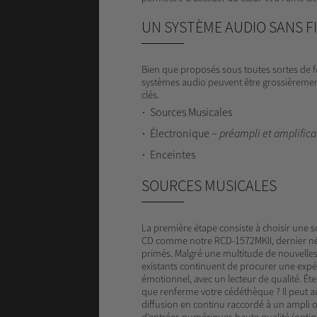
UN SYSTÈME AUDIO SANS FI
Bien que proposés sous toutes sortes de fo
systèmes audio peuvent être grossièremen
clés.
Sources Musicales
Électronique –
préampli et amplifica
Enceintes
SOURCES MUSICALES
La première étape consiste à choisir une sou
CD comme notre RCD-1572MKII, dernier né 
primés. Malgré une multitude de nouvelles
existants continuent de procurer une expér
émotionnel, avec un lecteur de qualité. Êt
que renferme votre cédéthèque ? Il peut au
diffusion en continu raccordé à un ampli 
d'entrées numériques haute qualité (optiqu