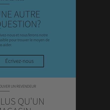
NE AUTRE
UESTION?
ivez-nous et nous ferons notre
sible pour trouver le moyen de
s aider.
Écrivez-nous
OUVER UN REVENDEUR
LUS QU'UN