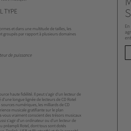
M
S
L TYPE
En 
rmes et dans une multitude de tailles, les
agr
t groupés par rapport à plusieurs domaines
ent
teur de puissance
rce haute fidélité. Il peut s'agir d'un lecteur de
d'une longue lignée de lecteurs de CD Rotel
 sources numériques, les milliards de CD
ience musicale gratifiante sur le plan
es-vous vraiment conscient des trésors musicaux
ssi s'agir d'un ordinateur ou d'un lecteur de
ou préampli Rotel, dont tous sont dotés
e, Toslink, USB et Bluetooth) et de la capacité