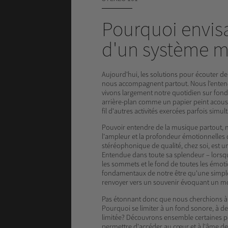
Pourquoi envisa
d'un système m
Aujourd'hui, les solutions pour écouter d
nous accompagnent partout. Nous l'enten
vivons largement notre quotidien sur fond
arrière-plan comme un papier peint acousti
fil d'autres activités exercées parfois simu
Pouvoir entendre de la musique partout, n
l'ampleur et la profondeur émotionnelles 
stéréophonique de qualité, chez soi, est un
Entendue dans toute sa splendeur – lorsqu
les sommets et le fond de toutes les émotio
fondamentaux de notre être qu'une simple
renvoyer vers un souvenir évoquant un mo
Pas étonnant donc que nous cherchions à e
Pourquoi se limiter à un fond sonore, à d
limitée? Découvrons ensemble certaines po
permettre d'accéder au cœur et à l'âme de