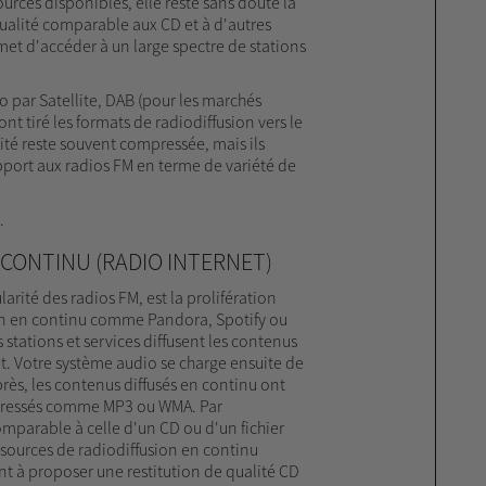
rces disponibles, elle reste sans doute la
ualité comparable aux CD et à d'autres
met d'accéder à un large spectre de stations
par Satellite, DAB (pour les marchés
nt tiré les formats de radiodiffusion vers le
ité reste souvent compressée, mais ils
port aux radios FM en terme de variété de
.
 CONTINU (RADIO INTERNET)
arité des radios FM, est la prolifération
ion en continu comme Pandora, Spotify ou
s stations et services diffusent les contenus
t. Votre système audio se charge ensuite de
près, les contenus diffusés en continu ont
mpressés comme MP3 ou WMA. Par
omparable à celle d'un CD ou d'un fichier
sources de radiodiffusion en continu
à proposer une restitution de qualité CD