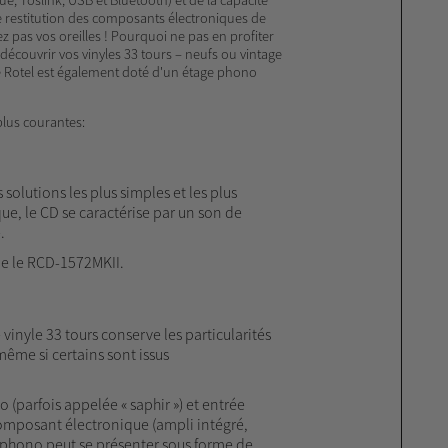
e restitution des composants électroniques de
ez pas vos oreilles ! Pourquoi ne pas en profiter
découvrir vos vinyles 33 tours – neufs ou vintage
é Rotel est également doté d'un étage phono
plus courantes:
olutions les plus simples et les plus
ue, le CD se caractérise par un son de
.
e le RCD-1572MKII.
vinyle 33 tours conserve les particularités
ême si certains sont issus
 (parfois appelée « saphir ») et entrée
composant électronique (ampli intégré,
le phono peut se présenter sous forme de