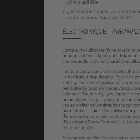
voire plus fidèle.
Quel
matériel
–
tuner radio Internet 
continu comme Sonos/AppleTV.
ÉLECTRONIQUE –
PRÉAMPLI
Lorsque vous disposez d'une source haute f
pour un système adapté, doté de la connec
sources audio et d'une capacité d'amplific
Les deux composants clés de cette phase de
l'amplificateur de puissance. Pour faire sim
votre système. Son travail consiste à vou
permettre de raccorder toutes vos source
volume et d'autres réglages, comme la com
préampli, vérifiez qu'il vous donne toute l
voulez profiter de vos titres favoris sur v
permettra de le faire. Vous utilisez une pla
d'une entrée phono dédiée. Vous souhaitez
d'un système Sonos Connect ? Utilisez une
meilleure qualité.
Et comme toute tête n'est rien sans une 