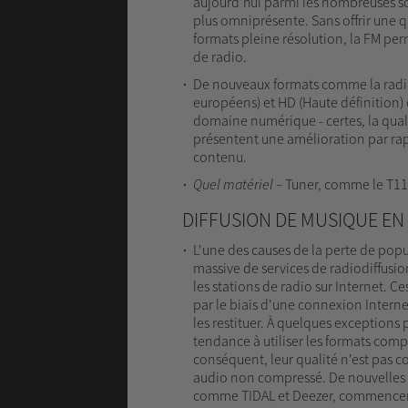
aujourd'hui parmi les nombreuses sou
plus omniprésente. Sans offrir une q
formats pleine résolution, la FM per
de radio.
De nouveaux formats comme la radio 
européens) et HD (Haute définition) o
domaine numérique - certes, la qual
présentent une amélioration par rap
contenu.
Quel
matériel
–
Tuner, comme le T11
DIFFUSION DE MUSIQUE EN
L'une des causes de la perte de popul
massive de services de radiodiffus
les stations de radio sur Internet. Ce
par le biais d'une connexion Interne
les restituer. À quelques exceptions 
tendance à utiliser les formats co
conséquent, leur qualité n'est pas c
audio non compressé. De nouvelles 
comme TIDAL et Deezer, commencent 