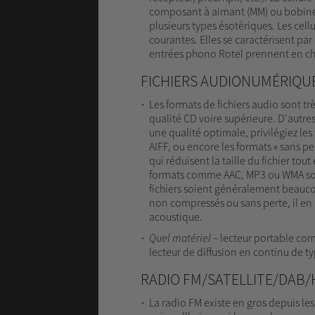
composant à aimant (MM) ou bobine 
plusieurs types ésotériques. Les cell
courantes. Elles se caractérisent par
entrées phono Rotel prennent en cha
FICHIERS AUDIONUMÉRIQU
Les formats de fichiers audio sont trè
qualité CD voire supérieure. D'autres
une qualité optimale, privilégiez 
AIFF, ou encore les formats « sans p
qui réduisent la taille du fichier tout
formats comme AAC, MP3 ou WMA sont 
fichiers soient généralement beauco
non compressés ou sans perte, il en 
acoustique.
Quel
matériel
–
lecteur portable co
lecteur de diffusion en continu de t
RADIO FM/SATELLITE/DAB/
La radio FM existe en gros depuis l