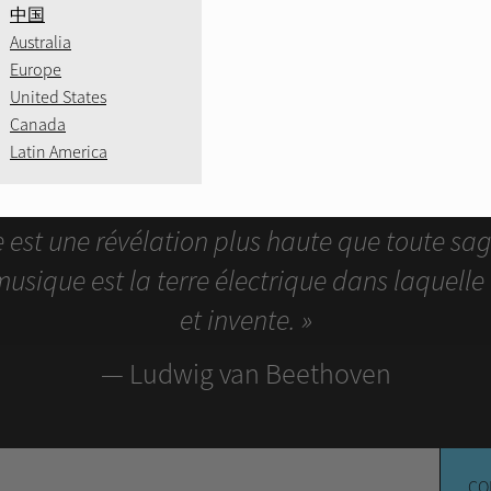
中国
Australia
Europe
United States
Canada
Latin America
Son
à son meilleur
 est une révélation plus haute que toute sag
usique est la terre électrique dans laquelle l
et invente. »
— Ludwig van Beethoven
CO