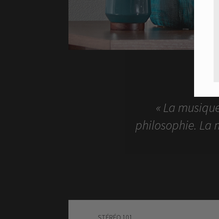
« La musique
philosophie. La m
STÉRÉO 101