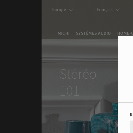
Aller au contenu principal
Europe
Français
MICHI
SYSTÈMES AUDIO
HOME-
Search this site
Formulaire de re
Stéréo
101
R