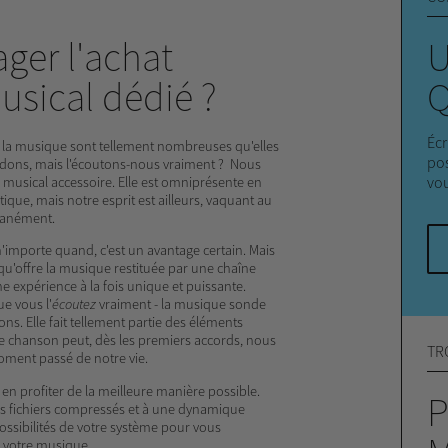
ger l'achat
U
usical dédié ?
Q
Écr
e la musique sont tellement nombreuses qu'elles
pos
dons, mais l'écoutons-nous vraiment ? Nous
vou
 musical accessoire. Elle est omniprésente en
que, mais notre esprit est ailleurs, vaquant au
ltanément.
'importe quand, c'est un avantage certain. Mais
qu'offre la musique restituée par une chaîne
e expérience à la fois unique et puissante.
e vous l'
écoutez
vraiment - la musique sonde
ns. Elle fait tellement partie des éléments
 chanson peut, dès les premiers accords, nous
TR
ment passé de notre vie.
n profiter de la meilleure manière possible.
P
es fichiers compressés et à une dynamique
ssibilités de votre système pour vous
 votre musique.