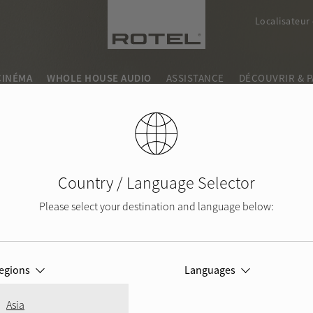
Localisateur
CINÉMA
WHOLE HOUSE AUDIO
ASSISTANCE
DÉCOUVRIR & 
cherche
Country / Language Selector
Please select your destination and language below:
egions
Languages
Asia