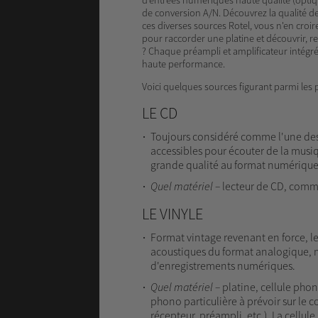
de conversion A/N. Découvrez la qualité d
ces diverses sources Rotel, vous n'en croir
pour raccorder une platine et découvrir, re
? Chaque préampli et amplificateur intégr
haute performance.
Voici quelques sources figurant parmi les 
LE CD
Toujours considéré comme l'une des s
accessibles pour écouter de la musiq
grande qualité au format numérique
Quel matériel –
lecteur de CD, comm
LE VINYLE
Format vintage revenant en force, le 
acoustiques du format analogique, m
d'enregistrements numériques.
Quel
matériel
–
platine, cellule phono
phono particulière à prévoir sur le 
récepteur, préampli, etc.). La cellu