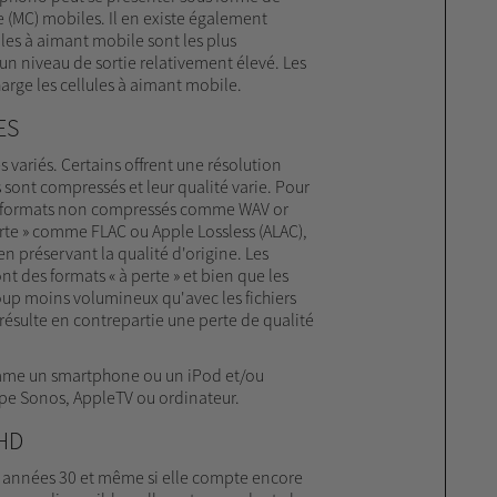
(MC) mobiles. Il en existe également
ules à aimant mobile sont les plus
 un niveau de sortie relativement élevé. Les
rge les cellules à aimant mobile.
ES
s variés. Certains offrent une résolution
 sont compressés et leur qualité varie. Pour
les formats non compressés comme WAV or
erte » comme FLAC ou Apple Lossless (ALAC),
 en préservant la qualité d'origine. Les
des formats « à perte » et bien que les
up moins volumineux qu'avec les fichiers
résulte en contrepartie une perte de qualité
mme un smartphone ou un iPod et/ou
ype Sonos, AppleTV ou ordinateur.
HD
es années 30 et même si elle compte encore