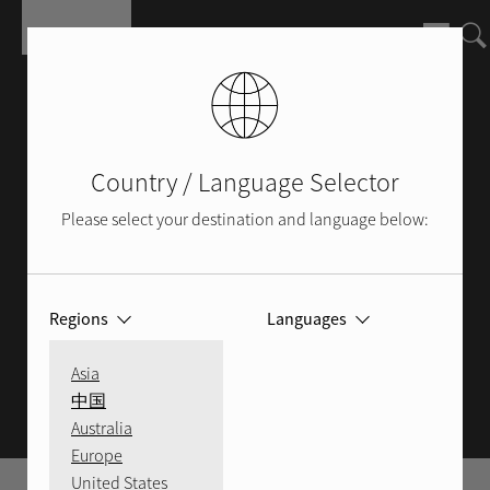
Aller au contenu principal
Country / Language Selector
Please select your destination and language below:
Regions
Languages
GUIDES ET RESSOURCES
Asia
中国
Australia
Europe
United States