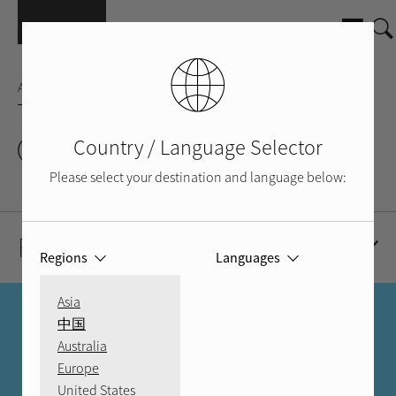
Aller au contenu principal
ACCESSOIRE
QA-100
Country / Language Selector
Please select your destination and language below:
Ressources
Regions
Languages
Asia
TROUVER UN REVENDEUR
中国
Australia
PLUS QU'UN MAGASIN
Europe
United States