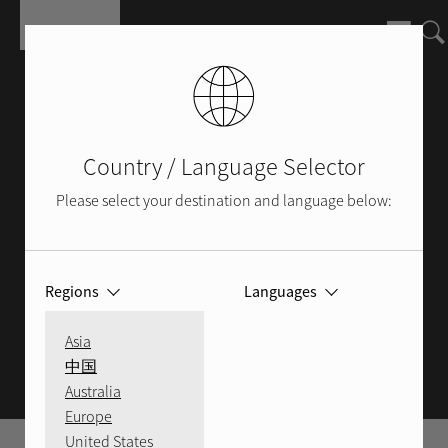
Skip to main content
Country / Language Selector
Please select your destination and language below:
Regions
Languages
GARANTIE
Asia
中国
Australia
Europe
United States