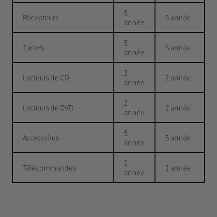
5
Récepteurs
5 année
année
5
Tuners
5 année
année
2
Lecteurs de CD
2 année
année
2
Lecteurs de DVD
2 année
année
5
Accessoires
5 année
année
1
Télécommandes
1 année
année