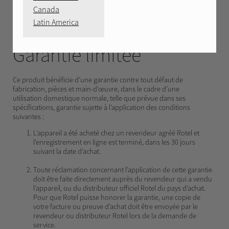
GARANTIE
Canada
Latin America
Amérique du Nord
Garantie limitée
Ce produit bénéficie d’une garantie contre tout défaut de
fabrication, pièces et main-d’œuvre, dans le cadre d’une
utilisation domestique normale, telle que prévue dans ses
spécifications, garantie sujette à l’application des conditions
suivantes :
L’appareil a été acheté chez un revendeur agréé Rotel et
l'enregistrement en ligne est terminé, dans les 30 jours
suivant la date d’achat.
Toute réclamation concernant l’application de cette garantie
doit être faite directement auprès du revendeur qui a vendu
l’appareil, ou du distributeur officiel Rotel du pays d’achat.
Pour que Rotel puisse honorer la garantie, une copie de
votre facture ou preuve d’achat doit être envoyée par le
revendeur ou distributeur Rotel lors de la demande de
service.