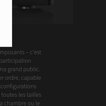
F
mposants – c'est
articipation
ma grand public.
er ordre, capable
 configurations
utes les tailles
la chambre ou le