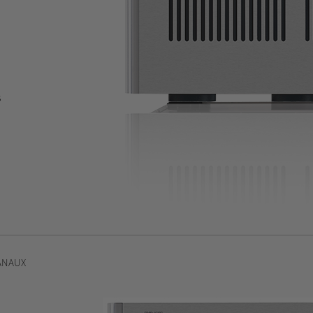
s
ANAUX