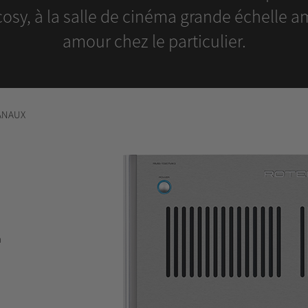
 cosy, à la salle de cinéma grande échelle
amour chez le particulier.
ANAUX
à