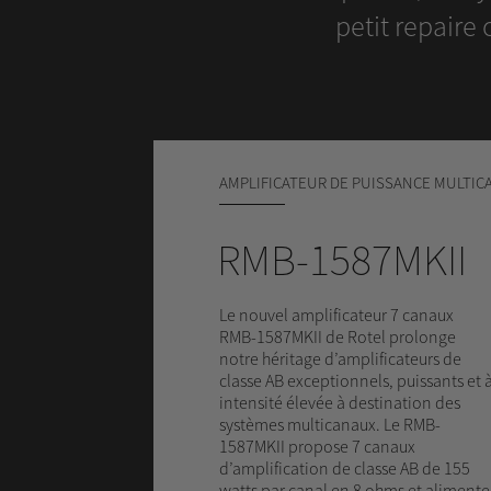
petit repaire
AMPLIFICATEUR DE PUISSANCE MULTIC
RMB-1587MKII
Le nouvel amplificateur 7 canaux
RMB-1587MKII de Rotel prolonge
notre héritage d’amplificateurs de
classe AB exceptionnels, puissants et 
intensité élevée à destination des
systèmes multicanaux. Le RMB-
1587MKII propose 7 canaux
d’amplification de classe AB de 155
watts par canal en 8 ohms et alimente