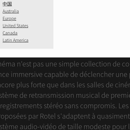
中国
Australia
Europe
United States
Canada
Latin America
DÉCOUVREZ LE SON IMMERSI
néma n'est pas une simple collection de co
nce immersive capable de déclencher une p
core plus forte que dans les salles de ciné
ystème de retransmission musical de premi
enregistrements stéréo sans compromis. Les
posées par Rotel s'adaptent à quasiment to
ystème audio-vidéo de taille modeste pour 