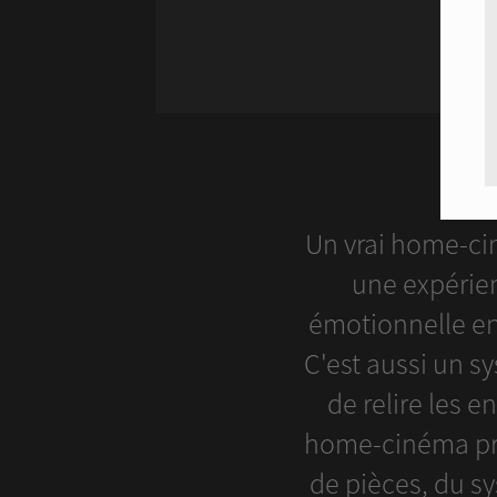
Un vrai home-ci
une expérie
émotionnelle en
C'est aussi un s
de relire les 
home-cinéma pro
de pièces, du s