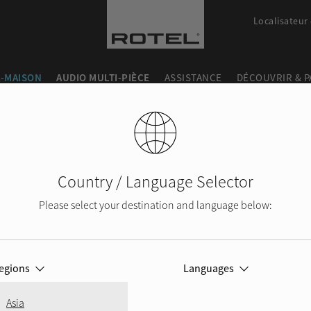
Localisateur
-MAISON
AUDIO MULTI-PIÈCE
ASSISTANCE
DÉCOUVRIR & 
Country / Language Selector
Please select your destination and language below:
egions
Languages
Asia