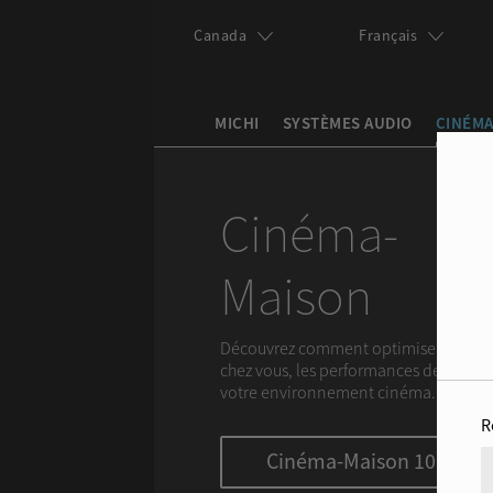
Skip to main content
Canada
Français
MICHI
SYSTÈMES AUDIO
CINÉMA
Search this site
Search form
Cinéma-
Maison
Découvrez comment optimiser,
chez vous, les performances de
votre environnement cinéma.
R
Cinéma-Maison 101