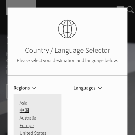
Skip to main content
Support Rotel
Country / Language Selector
Nous sommes à votre disposition, pour répondre aux
questions que pourraient vous inspirer vos produits et
Please select your destination and language below:
appareils Rotel ou vous fournir des éclaircissements sur
l'univers et la qualité du son.
Regions
Languages
Contactez-nous dès aujourd'hui
Asia
中国
Australia
Europe
United States