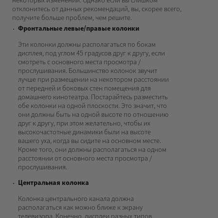
некоторых изменений. Однако если вы слишком
отклонитесь от данных рекомендаций, вы, скорее всего,
получите больше проблем, чем решите.
Фронтальные левые/правые колонки
Эти колонки должны располагаться по бокам
дисплея, под углом 45 градусов друг к другу, если
смотреть с основного места просмотра /
прослушивания. Большинство колонок звучит
лучше при размещении на некотором расстоянии
от передней и боковых стен помещения для
домашнего кинотеатра. Постарайтесь разместить
обе колонки на одной плоскости. Это значит, что
они должны быть на одной высоте по отношению
друг к другу, при этом желательно, чтобы их
высокочастотные динамики были на высоте
вашего уха, когда вы сидите на основном месте.
Кроме того, они должны располагаться на одном
расстоянии от основного места просмотра /
прослушивания.
Центральная колонка
Колонка центрального канала должна
располагаться как можно ближе к экрану
телевизора. Конечно, дисплеи разных типов