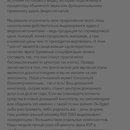
источник потокового видео, которые подключены к
процессору объемного звука или функциональному
приемнику аудио-/видеосигналов.
Мы решили ограничить свое предложение всего лишь
несколькими действительно выдающимися аудио-/
видеокомпонентами – ведь продукция по справедливой
цене, пожалуй, может предложить максимум, а при
снижении цены чем-то приходится жертвовать. И этим
"чем-то" является самая важная характеристика –
качество звука! Бумажные спецификации можно
составить так, что они станут практически
бессмысленными (и зачастую так и есть). Правда
заключается в том, что критические для звучания этапы
являются дорогостоящими и мы не желаем на них
экономить. Наше отношение может показаться
бескомпромиссным... так и есть! Ваш домашний
кинотеатр, скорее всего, станет центром домашнего
досуга на долгие годы. Если вы планируете вложить
средства в новый домашний кинотеатр, мы рекомендуем
вам обдумать это именно с такой точки зрения. Он будет
либо расстраивать, либо радовать вас – день за днем.
Наш универсальный ресивер RSX-1562 выдерживает
конкуренцию с большинством отдельных компонентов.
Наши модели процессора объемного звука RSP в
комбинации с нашими многоканальными усилителями