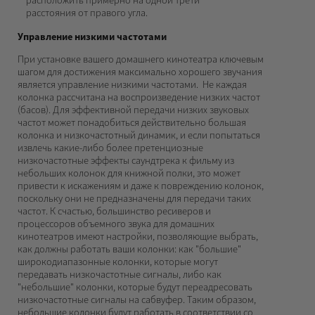
расстояния от правого угла.
Управление низкими частотами
При установке вашего домашнего кинотеатра ключевым
шагом для достижения максимально хорошего звучания
является управление низкими частотами. Не каждая
колонка рассчитана на воспроизведение низких частот
(басов). Для эффективной передачи низких звуковых
частот может понадобиться действительно большая
колонка и низкочастотный динамик, и если попытаться
извлечь какие-либо более претенциозные
низкочастотные эффекты саундтрека к фильму из
небольших колонок для книжной полки, это может
привести к искажениям и даже к повреждению колонок,
поскольку они не предназначены для передачи таких
частот. К счастью, большинство ресиверов и
процессоров объемного звука для домашних
кинотеатров имеют настройки, позволяющие выбрать,
как должны работать ваши колонки: как "большие"
широкодиапазонные колонки, которые могут
передавать низкочастотные сигналы, либо как
"небольшие" колонки, которые будут переадресовать
низкочастотные сигналы на сабвуфер. Таким образом,
небольшие колонки будут работать в соответствии со