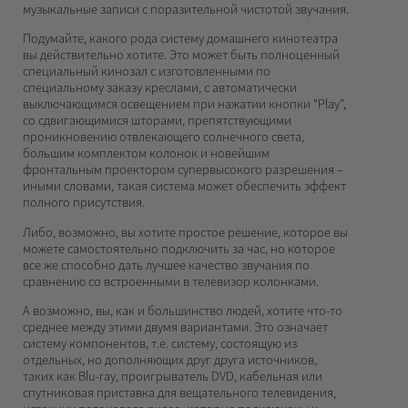
музыкальные записи с поразительной чистотой звучания.
Подумайте, какого рода систему домашнего кинотеатра
вы действительно хотите. Это может быть полноценный
специальный кинозал с изготовленными по
специальному заказу креслами, с автоматически
выключающимся освещением при нажатии кнопки "Play",
со сдвигающимися шторами, препятствующими
проникновению отвлекающего солнечного света,
большим комплектом колонок и новейшим
фронтальным проектором супервысокого разрешения –
иными словами, такая система может обеспечить эффект
полного присутствия.
Либо, возможно, вы хотите простое решение, которое вы
можете самостоятельно подключить за час, но которое
все же способно дать лучшее качество звучания по
сравнению со встроенными в телевизор колонками.
А возможно, вы, как и большинство людей, хотите что-то
среднее между этими двумя вариантами. Это означает
систему компонентов, т.е. систему, состоящую из
отдельных, но дополняющих друг друга источников,
таких как Blu-ray, проигрыватель DVD, кабельная или
спутниковая приставка для вещательного телевидения,