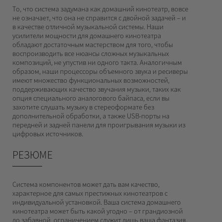
То, что система задумана как домашний кинотеатр, вовсе
не означает, что она не справится с двойной задачей – и
в качестве отличной музыкальной системы. Наши
усилители мощности для домашнего кинотеатра
обладают достаточным мастерством для того, чтобы
воспроизводить все нюансы сложных музыкальных
композиций, не упустив ни одного такта. Аналогичным
образом, наши процессоры объемного звука и ресиверы
имеют множество функциональных возможностей,
поддерживающих качество звучания музыки, таких как
опция специального аналогового байпаса, если вы
захотите слушать музыку в стереоформате без
дополнительной обработки, а также USB-порты на
передней и задней панели для проигрывания музыки из
цифровых источников.
РЕЗЮМЕ
Система компонентов может дать вам качество,
характерное для самых престижных кинотеатров с
индивидуальной установкой. Ваша система домашнего
кинотеатра может быть какой угодно – от грандиозной
до забавной, ограничением служит лишь ваша фантазия.