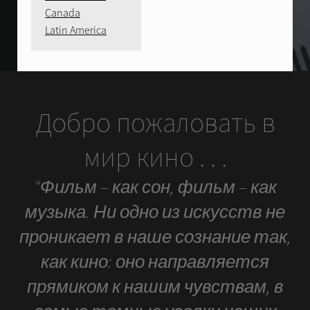
Canada
Latin America
Добро пожаловать в
мир кино . . .
"Фильм – как сон, фильм – как
музыка. Ни одно из искусств не
проникает в наше сознание так,
как кино: оно направляется
прямиком к нашим чувствам, в