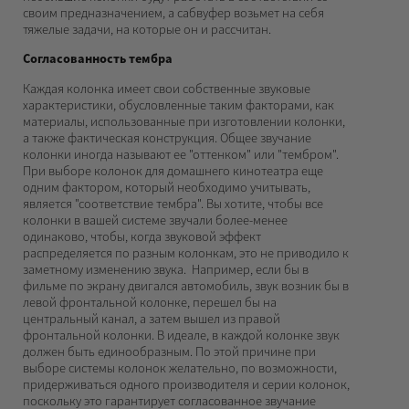
своим предназначением, а сабвуфер возьмет на себя
тяжелые задачи, на которые он и рассчитан.
Согласованность тембра
Каждая колонка имеет свои собственные звуковые
характеристики, обусловленные таким факторами, как
материалы, использованные при изготовлении колонки,
а также фактическая конструкция. Общее звучание
колонки иногда называют ее "оттенком" или "тембром".
При выборе колонок для домашнего кинотеатра еще
одним фактором, который необходимо учитывать,
является "соответствие тембра". Вы хотите, чтобы все
колонки в вашей системе звучали более-менее
одинаково, чтобы, когда звуковой эффект
распределяется по разным колонкам, это не приводило к
заметному изменению звука. Например, если бы в
фильме по экрану двигался автомобиль, звук возник бы в
левой фронтальной колонке, перешел бы на
центральный канал, а затем вышел из правой
фронтальной колонки. В идеале, в каждой колонке звук
должен быть единообразным. По этой причине при
выборе системы колонок желательно, по возможности,
придерживаться одного производителя и серии колонок,
поскольку это гарантирует согласованное звучание