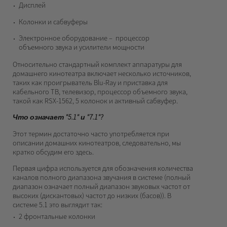
Дисплей
Колонки и сабвуферы
Электронное оборудование – процессор
объемного звука и усилители мощности
Относительно стандартный комплект аппаратуры для
домашнего кинотеатра включает несколько источников,
таких как проигрыватель Blu-Ray и приставка для
кабельного ТВ, телевизор, процессор объемного звука,
такой как RSX-1562, 5 колонок и активный сабвуфер.
Что означает "5.1" и "7.1"?
Этот термин достаточно часто употребляется при
описании домашних кинотеатров, следовательно, мы
кратко обсудим его здесь.
Первая цифра используется для обозначения количества
каналов полного диапазона звучания в системе (полный
диапазон означает полный диапазон звуковых частот от
высоких (дискантовых) частот до низких (басов)). В
системе 5.1 это выглядит так:
2 фронтальные колонки