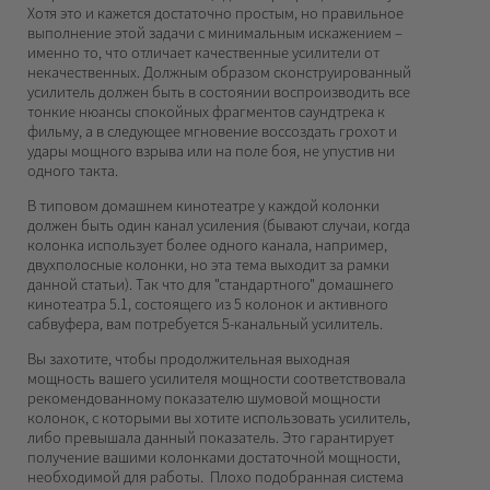
Хотя это и кажется достаточно простым, но правильное
выполнение этой задачи с минимальным искажением –
именно то, что отличает качественные усилители от
некачественных. Должным образом сконструированный
усилитель должен быть в состоянии воспроизводить все
тонкие нюансы спокойных фрагментов саундтрека к
фильму, а в следующее мгновение воссоздать грохот и
удары мощного взрыва или на поле боя, не упустив ни
одного такта.
В типовом домашнем кинотеатре у каждой колонки
должен быть один канал усиления (бывают случаи, когда
колонка использует более одного канала, например,
двухполосные колонки, но эта тема выходит за рамки
данной статьи). Так что для "стандартного" домашнего
кинотеатра 5.1, состоящего из 5 колонок и активного
сабвуфера, вам потребуется 5-канальный усилитель.
Вы захотите, чтобы продолжительная выходная
мощность вашего усилителя мощности соответствовала
рекомендованному показателю шумовой мощности
колонок, с которыми вы хотите использовать усилитель,
либо превышала данный показатель. Это гарантирует
получение вашими колонками достаточной мощности,
необходимой для работы. Плохо подобранная система