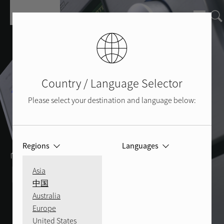
Перейти к основному содержанию
Country / Language Selector
Please select your destination and language below:
ДОМАШНИЙ
Regions
Languages
КИНОТЕАТР 101
Asia
中国
Australia
Europe
United States