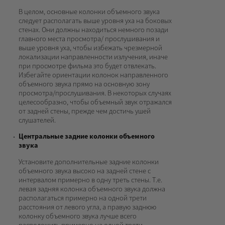
В целом, основные колонки объемного звука
следует располагать выше уровня уха на боковых
стенах. Они должны находиться немного позади
главного места просмотра/ прослушивания и
выше уровня уха, чтобы избежать чрезмерной
локализации направленности излучения, иначе
при просмотре фильма это будет отвлекать.
Избегайте ориентации колонок направленного
объемного звука прямо на основную зону
просмотра/прослушивания. В некоторых случаях
целесообразно, чтобы объемный звук отражался
от задней стены, прежде чем достичь ушей
слушателей.
Центральные задние колонки объемного
звука
Установите дополнительные задние колонки
объемного звука высоко на задней стене с
интервалом примерно в одну треть стены. Т.е.
левая задняя колонка объемного звука должна
располагаться примерно на одной трети
расстояния от левого угла, а правую заднюю
колонку объемного звука лучше всего
расположить примерно на одной трети