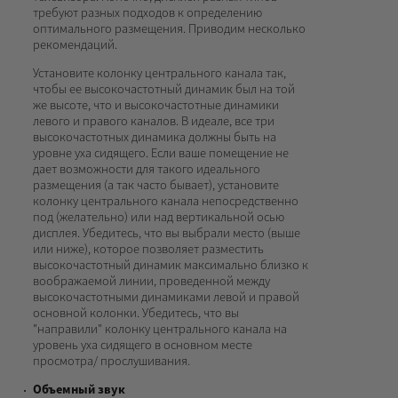
требуют разных подходов к определению
оптимального размещения. Приводим несколько
рекомендаций.
Установите колонку центрального канала так,
чтобы ее высокочастотный динамик был на той
же высоте, что и высокочастотные динамики
левого и правого каналов. В идеале, все три
высокочастотных динамика должны быть на
уровне уха сидящего. Если ваше помещение не
дает возможности для такого идеального
размещения (а так часто бывает), установите
колонку центрального канала непосредственно
под (желательно) или над вертикальной осью
дисплея. Убедитесь, что вы выбрали место (выше
или ниже), которое позволяет разместить
высокочастотный динамик максимально близко к
воображаемой линии, проведенной между
высокочастотными динамиками левой и правой
основной колонки. Убедитесь, что вы
"направили" колонку центрального канала на
уровень уха сидящего в основном месте
просмотра/ прослушивания.
Объемный звук