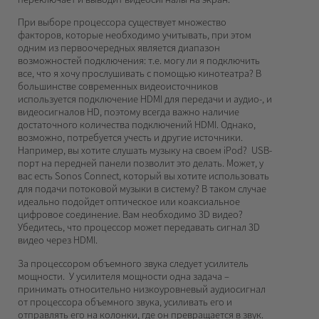
При выборе процессора существует множество
факторов, которые необходимо учитывать, при этом
одним из первоочередных является диапазон
возможностей подключения: т.е. могу ли я подключить
все, что я хочу прослушивать с помощью кинотеатра? В
большинстве современных видеоисточников
используется подключение HDMI для передачи и аудио-, и
видеосигналов HD, поэтому всегда важно наличие
достаточного количества подключений HDMI. Однако,
возможно, потребуется учесть и другие источники.
Например, вы хотите слушать музыку на своем iPod? USB-
порт на передней панели позволит это делать. Может, у
вас есть Sonos Connect, который вы хотите использовать
для подачи потоковой музыки в систему? В таком случае
идеально подойдет оптическое или коаксиальное
цифровое соединение. Вам необходимо 3D видео?
Убедитесь, что процессор может передавать сигнал 3D
видео через HDMI.
За процессором объемного звука следует усилитель
мощности. У усилителя мощности одна задача –
принимать относительно низкоуровневый аудиосигнал
от процессора объемного звука, усиливать его и
отправлять его на колонки, где он превращается в звук.