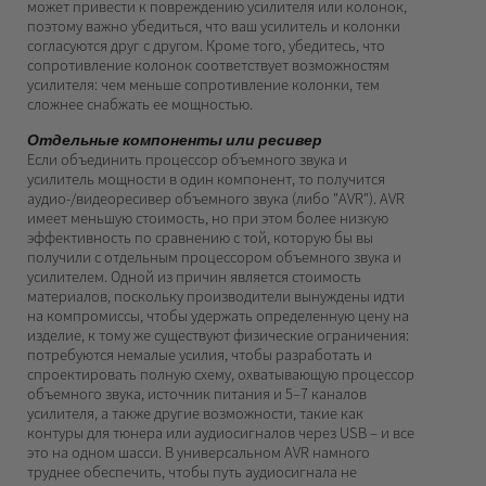
может привести к повреждению усилителя или колонок,
поэтому важно убедиться, что ваш усилитель и колонки
согласуются друг с другом. Кроме того, убедитесь, что
сопротивление колонок соответствует возможностям
усилителя: чем меньше сопротивление колонки, тем
сложнее снабжать ее мощностью.
Отдельные компоненты или ресивер
Если объединить процессор объемного звука и
усилитель мощности в один компонент, то получится
аудио-/видеоресивер объемного звука (либо "AVR"). AVR
имеет меньшую стоимость, но при этом более низкую
эффективность по сравнению с той, которую бы вы
получили с отдельным процессором объемного звука и
усилителем. Одной из причин является стоимость
материалов, поскольку производители вынуждены идти
на компромиссы, чтобы удержать определенную цену на
изделие, к тому же существуют физические ограничения:
потребуются немалые усилия, чтобы разработать и
спроектировать полную схему, охватывающую процессор
объемного звука, источник питания и 5–7 каналов
усилителя, а также другие возможности, такие как
контуры для тюнера или аудиосигналов через USB – и все
это на одном шасси. В универсальном AVR намного
труднее обеспечить, чтобы путь аудиосигнала не