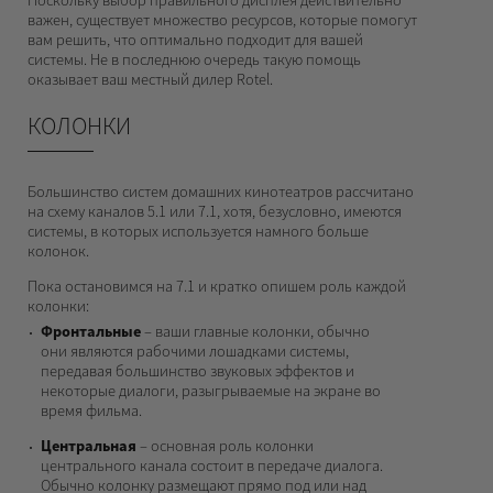
Поскольку выбор правильного дисплея действительно
важен, существует множество ресурсов, которые помогут
вам решить, что оптимально подходит для вашей
системы. Не в последнюю очередь такую помощь
оказывает ваш местный дилер Rotel.
КОЛОНКИ
Большинство систем домашних кинотеатров рассчитано
на схему каналов 5.1 или 7.1, хотя, безусловно, имеются
системы, в которых используется намного больше
колонок.
Пока остановимся на 7.1 и кратко опишем роль каждой
колонки:
Фронтальные
– ваши главные колонки, обычно
они являются рабочими лошадками системы,
передавая большинство звуковых эффектов и
некоторые диалоги, разыгрываемые на экране во
время фильма.
Центральная
– основная роль колонки
центрального канала состоит в передаче диалога.
Обычно колонку размещают прямо под или над