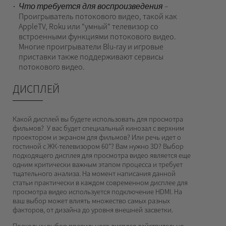
Что требуется для воспроизведения
–
Проигрыватель потокового видео, такой как
AppleTV, Roku или "умный" телевизор со
встроенными функциями потокового видео.
Многие проигрыватели Blu-ray и игровые
приставки также поддерживают сервисы
потокового видео.
ДИСПЛЕЙ
Какой дисплей вы будете использовать для просмотра
фильмов? У вас будет специальный кинозал с верхним
проектором и экраном для фильмов? Или речь идет о
гостиной с ЖК-телевизором 60”? Вам нужно 3D? Выбор
подходящего дисплея для просмотра видео является еще
одним критически важным этапом процесса и требует
тщательного анализа. На момент написания данной
статьи практически в каждом современном дисплее для
просмотра видео используется подключение HDMI. На
ваш выбор может влиять множество самых разных
факторов, от дизайна до уровня внешней засветки.