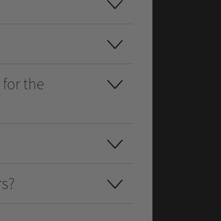
for the
rs?