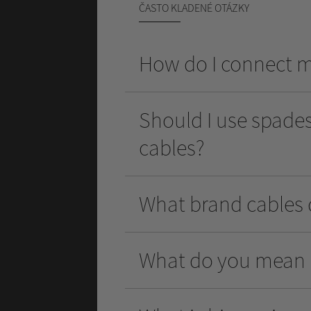
ČASTO KLADENÉ OTÁZKY
How do I connect m
Should I use spades
cables?
What brand cables
What do you mean by