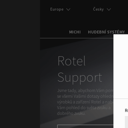
Přejít k hlavnímu obsahu
Europe
Česky
MICHI
HUDEBNÍ SYSTÉMY
Search this site
Vyhledávání
Rotel
Support
Jsme tady, abychom Vám pomohli
se všemi Vašimi dotazy ohledně
výrobků a zařízení Rotel a nabídli
Vám pohled do světa zvuku a
R
dobrého zvuku.