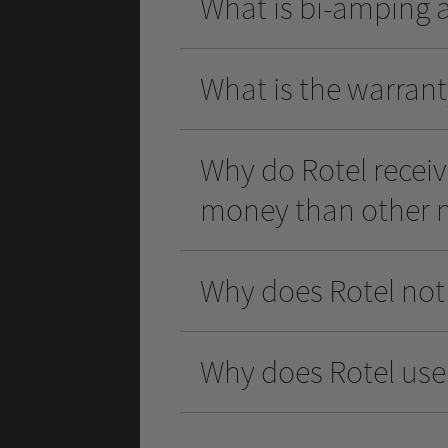
What is bi-amping a
What is the warran
Why do Rotel receiv
money than other 
Why does Rotel not
Why does Rotel use 