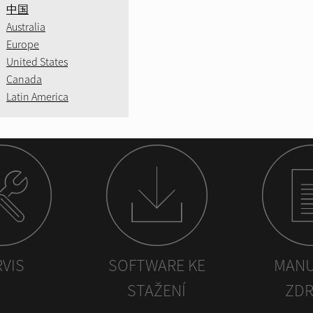
中国
Australia
Europe
United States
Canada
Latin America
RVIS
SOFTWARE KE
MANU
STAŽENÍ
ZDR