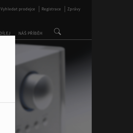
Vyhledat prodejce
Registrace
Zprávy
DÍLEJ
NÁŠ PŘÍBĚH