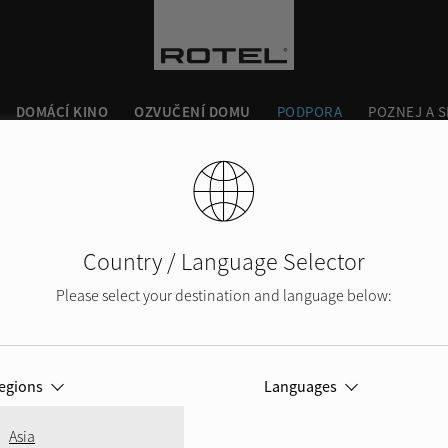
DOMÁCÍ KINO
OZVUČENÍ DOMU
PODPORA
POZNEJ A S
Country / Language Selector
Please select your destination and language below:
egions
Languages
Asia