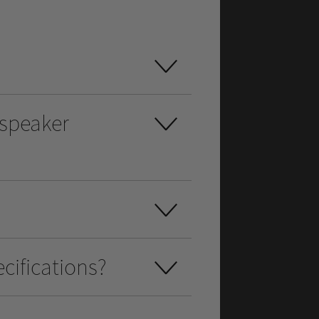
 speaker
cifications?