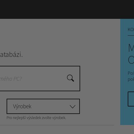
KO
M
atabázi.
O
Poš
po
Výrobek
Pro nejlepší výsledek zvolte výrobek.