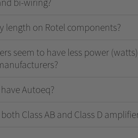
nd bi-wiring?
ty length on Rotel components?
ers seem to have less power (watts) 
manufacturers?
 have Autoeq?
both Class AB and Class D amplifie