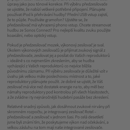
úpravy jako jsou tónové korekce. Při výběru předzesilovače
se ujistěte, že nabízí veškeré potřebné připojení. Plánujete
používat iPod k přehrávání hudby? Přední USB vstup zajistí,
že to půjde. Používáte gramofon? Ujistěte se, že
předzesilovač má vyhrazený phono vstup. Chcete streamovat
hudbu ze Sonos Connect? Pro nejlepší kvalitu zvuku použijte
koaxiální, nebo optický vstup.
Pokud je předzesilovač mozek, výkonový zesilovač je sval.
Úkolem výkonových zesilovačů je přijímat zvukový signál z
předzesilovače, zesilovat jej a posílat do Vašich reproduktorů
– ideálně s co nejmenším zkreslením, aby se hudba
vycházející z Vašich reproduktorů co nejvíce blížila
původnímu záznamu. Při výběru zesilovače je důležité vzít v
úvahu jak velkou máte poslechovou místnost a to, jaké
reproduktory plánujete použít. Je dobré se ujistit, že Váš
zesilovač má více než dostatek energie na to, aby měl bez
námahy reproduktory pod kontrolou při všech hlasitostech,
a že zvládne i ty nejnáročnější hudební pasáže bez zkreslení.
Relativně snadný způsob, jak dosáhnout zvukové nirvány při
skromném rozpočtu, je integrovaný zesilovač Rotel –
předzesilovač a zesilovač v jednom šasi. Po celá desetiletí
jsme byli známí tím, že poskytujeme výkon nad očekávání, a
velkou zásluhu na tom mají naše integrované zesilovače.