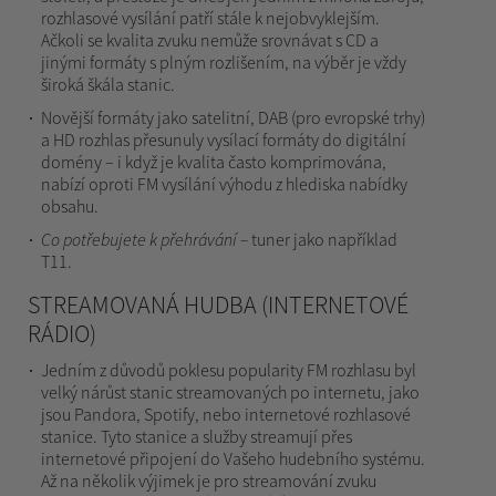
rozhlasové vysílání patří stále k nejobvyklejším.
Ačkoli se kvalita zvuku nemůže srovnávat s CD a
jinými formáty s plným rozlišením, na výběr je vždy
široká škála stanic.
Novější formáty jako satelitní, DAB (pro evropské trhy)
a HD rozhlas přesunuly vysílací formáty do digitální
domény – i když je kvalita často komprimována,
nabízí oproti FM vysílání výhodu z hlediska nabídky
obsahu.
Co potřebujete k přehrávání –
tuner jako například
T11.
STREAMOVANÁ HUDBA (INTERNETOVÉ
RÁDIO)
Jedním z důvodů poklesu popularity FM rozhlasu byl
velký nárůst stanic streamovaných po internetu, jako
jsou Pandora, Spotify, nebo internetové rozhlasové
stanice. Tyto stanice a služby streamují přes
internetové připojení do Vašeho hudebního systému.
Až na několik výjimek je pro streamování zvuku