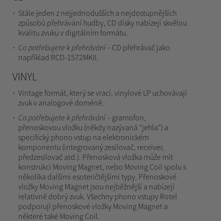
Stále jeden z nejjednodušších a nejdostupnějších
způsobů přehrávání hudby, CD dísky nabízejí skvělou
kvalitu zvuku v digitálním formátu.
Co potřebujete k přehrávání –
CD přehrávač jako
například RCD-1572MKII.
VINYL
Vintage formát, který se vrací, vinylové LP uchovávají
zvuk v analogové doméně.
Co potřebujete k přehrávání –
gramofon,
přenoskovou vložku (někdy nazývaná "jehla") a
specifický phono vstup na elektronickém
komponentu (integrovaný zesilovač, receiver,
předzesilovač atd.). Přenosková vložka může mít
konstrukci Moving Magnet, nebo Moving Coil spolu s
několika dalšími esoteričtějšími typy. Přenoskové
vložky Moving Magnet jsou nejběžnější a nabízejí
relativně dobrý zvuk. Všechny phono vstupy Rotel
podporují přenoskové vložky Moving Magnet a
některé také Moving Coil.