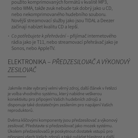
použito komprimovaných formátů v kvalitě MP3,
nebo WMA, takže zvuk nebude tak dobrý jako u CD,
nebo nekomprimovaného hudebního souboru.
Novější streamovací služby jako jsou TIDAL a Deezer
začínají nabízet kvalitu CD a lepší.
Co potřebujete k přehrávání –
přijímač internetového
rádia jako je T11, nebo streamovací přehrávač jako je
Sonos, nebo AppleTV.
ELEKTRONIKA –
PŘEDZESILOVAČ A VÝKONOVÝ
ZESILOVAČ
Jakmile máte vybraný velmi věrný zdroj, další článek v řetězci
je volba vhodného systému, který nabídne veškerou
konektivitu pro připojení Vašich hudebních zdrojů a
disponuje také dostatečným zesílením pro napájení Vašich
reproduktorů.
Dvěma klíčovými komponenty jsou předzesilovač a výkonový
zesilovač. Představte si předzesilovač jako mozek systému.
Úkolem předzesilovačů je poskytnout dostatek vstupů pro
připojení všech Vašich zdrojů a také ovládat hlasitost a další