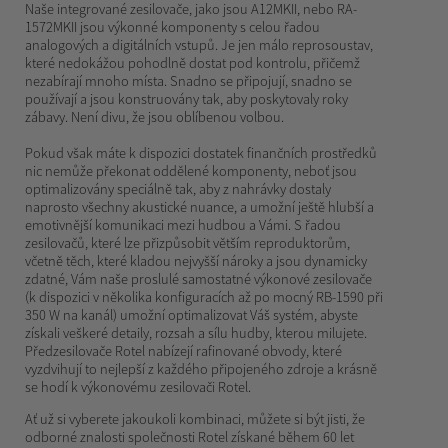
Naše integrované zesilovače, jako jsou A12MKII, nebo RA-
1572MKII jsou výkonné komponenty s celou řadou
analogových a digitálních vstupů. Je jen málo reprosoustav,
které nedokážou pohodlně dostat pod kontrolu, přičemž
nezabírají mnoho místa. Snadno se připojují, snadno se
používají a jsou konstruovány tak, aby poskytovaly roky
zábavy. Není divu, že jsou oblíbenou volbou.
Pokud však máte k dispozici dostatek finančních prostředků
nic nemůže překonat oddělené komponenty, neboť jsou
optimalizovány speciálně tak, aby z nahrávky dostaly
naprosto všechny akustické nuance, a umožní ještě hlubší a
emotivnější komunikaci mezi hudbou a Vámi. S řadou
zesilovačů, které lze přizpůsobit větším reproduktorům,
včetně těch, které kladou nejvyšší nároky a jsou dynamicky
zdatné, Vám naše proslulé samostatné výkonové zesilovače
(k dispozici v několika konfiguracích až po mocný RB-1590 při
350 W na kanál) umožní optimalizovat Váš systém, abyste
získali veškeré detaily, rozsah a sílu hudby, kterou milujete.
Předzesilovače Rotel nabízejí rafinované obvody, které
vyzdvihují to nejlepší z každého připojeného zdroje a krásně
se hodí k výkonovému zesilovači Rotel.
Ať už si vyberete jakoukoli kombinaci, můžete si být jisti, že
odborné znalosti společnosti Rotel získané během 60 let