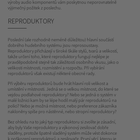
výroby audio komponentů vám poskytnou neporovnatelně
výjimečný požitek z poslechu.
REPRODUKTORY
Poslední (ale rozhodně neméně důležitou) hlavní součástí
dobrého hudebního systému jsou reprosoustavy.
Reproduktory přicházejí v široké škále stylů, tvarů a velikostí,
takže určení toho, které reproduktory fungují nejlépe je
pravděpodobně stejně tak záležitostí osobního vkusu, jako o
velikosti místnosti, rozmístění a rozpočtu. Při vybírání
reproduktorů však existují některé obecné rady.
Při výběru reproduktorů bude hrát hlavní roli velikost a
umístění v místnosti. Jedná se o velkou místnost, do které se
vejdou podlahové reproduktory? Nebo se jedná o systém v
malé ložnici kam by se lépe hodil malý pár reproduktorů na
polici? Nebo je možná místnost, nebo preference zákazníka
nakloněny spíše pro nástěnné, nebo stropní reproduktory?
Bez ohledu na to jaký typ reproduktoru si zvolíte je zásadní,
aby byly Vaše reproduktory a výkonový zesilovač dobře
sladěny, protože špatně sladěný systém může vést dokonce
k poškození reproduktorů a zesilovače. První věcí, kterou je