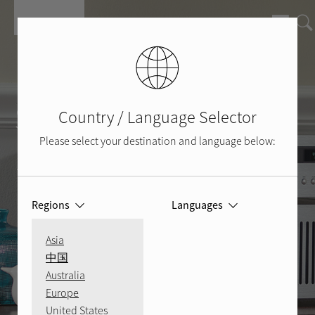
Přejít k hlavnímu obsahu
Stereo
Country / Language Selector
Please select your destination and language below:
101
Regions
Languages
Asia
中国
Australia
Europe
United States