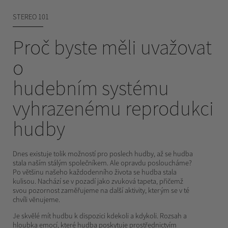
STEREO 101
Proč byste měli uvažovat
o
hudebním systému
vyhrazenému reprodukci
hudby
Dnes existuje tolik možností pro poslech hudby, až se hudba
stala naším stálým společníkem. Ale opravdu posloucháme?
Po většinu našeho každodenního života se hudba stala
kulisou. Nachází se v pozadí jako zvuková tapeta, přičemž
svou pozornost zaměřujeme na další aktivity, kterým se v té
chvíli věnujeme.
Je skvělé mít hudbu k dispozici kdekoli a kdykoli. Rozsah a
hloubka emocí, které hudba poskytuje prostřednictvím