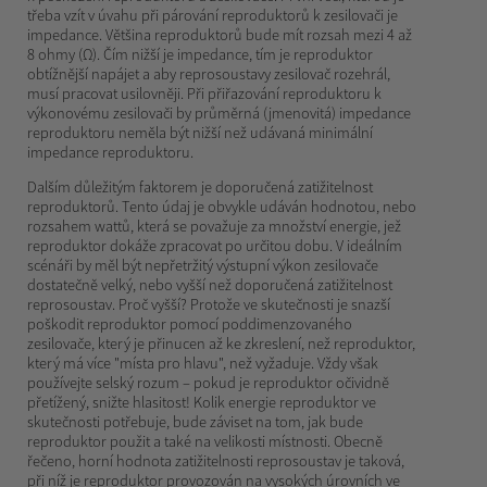
třeba vzít v úvahu při párování reproduktorů k zesilovači je
impedance. Většina reproduktorů bude mít rozsah mezi 4 až
8 ohmy (Ω). Čím nižší je impedance, tím je reproduktor
obtížnější napájet a aby reprosoustavy zesilovač rozehrál,
musí pracovat usilovněji. Při přiřazování reproduktoru k
výkonovému zesilovači by průměrná (jmenovitá) impedance
reproduktoru neměla být nižší než udávaná minimální
impedance reproduktoru.
Dalším důležitým faktorem je doporučená zatižitelnost
reproduktorů. Tento údaj je obvykle udáván hodnotou, nebo
rozsahem wattů, která se považuje za množství energie, jež
reproduktor dokáže zpracovat po určitou dobu. V ideálním
scénáři by měl být nepřetržitý výstupní výkon zesilovače
dostatečně velký, nebo vyšší než doporučená zatižitelnost
reprosoustav. Proč vyšší? Protože ve skutečnosti je snazší
poškodit reproduktor pomocí poddimenzovaného
zesilovače, který je přinucen až ke zkreslení, než reproduktor,
který má více "místa pro hlavu", než vyžaduje. Vždy však
používejte selský rozum – pokud je reproduktor očividně
přetížený, snižte hlasitost! Kolik energie reproduktor ve
skutečnosti potřebuje, bude záviset na tom, jak bude
reproduktor použit a také na velikosti místnosti. Obecně
řečeno, horní hodnota zatižitelnosti reprosoustav je taková,
při níž je reproduktor provozován na vysokých úrovních ve