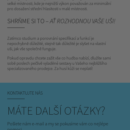
velké místnosti, kde je nejnižší výkon považován za minimální
pro dosažení střední hlasitosti v malé místnosti.
SHRŇME SI TO –
AŤ ROZHODNOU VAŠE UŠI!
Zatímco studium a porovnání specifikací a funkcí je
nepochybně důležité, stejně tak důležité je slyšet na vlastní
uši, jak vše společně funguje.
Pokud opravdu chcete zažít vše co hudba nabízí, dlužíte sami
sobě poslech pečlivě vyladěné sestavy u Vašeho nejbližšího
specializovaného prodejce. Za husí kůži se neplatí!
KONTAKTUJTE NÁS
MÁTE DALŠÍ OTÁZKY?
Pošlete nám e-mail a my se pokusíme vám co nejlépe
pomoci.