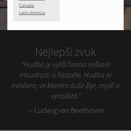
Canada
Latin America
Nejlepší zvuk
“Hudba je vyšší forma veškeré
moudrosti a filozofie. Hudba je
médiem, ve kterém duše žije, myslí a
vynalézá.”
— Ludwig van Beethoven