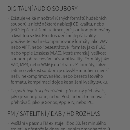
DIGITÁLNÍ AUDIO SOUBORY
Existuje velké množství různých formátů hudebních
souborů, z nichž některé nabízejí CD kvalitu, nebo
ještě lepší rozlišení, zatímco jiné jsou komprimovány
a kvalitou se liší. Pro dosažení nejlepší kvality
používejte buď nekomprimované formáty jako WAV
nebo AIFF, nebo "bezeztrátové" formáty jako FLAC,
nebo Apple Lossless (ALAC), které zmenšují velikost
souboru při zachování původní kvality. Formáty jako
AAC, MP3, nebo WMA jsou "ztrátové" formáty, takže
zatímco velikost souboru je obvykle mnohem menší
než u nekomprimovaného, nebo bezeztrátového
formátu, komprimací dojde ke snížení kvality zvuku.
Co potřebujete k přehrávání –
přenosný přehrávač,
jako je smartphone, nebo iPod, nebo streamovací
přehrávač, jako je Sonos, AppleTV, nebo PC.
FM / SATELITNÍ / DAB / HD ROZHLAS
Vysílání v pásmu FM existuje již od 30. let minulého
století, a přestože je dnes jen jedním z mnoha zdrojů,