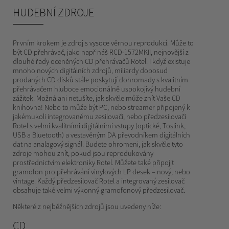
HUDEBNÍ ZDROJE
Prvním krokem je zdroj s vysoce věrnou reprodukcí. Může to
být CD přehrávač, jako např náš RCD-1572MKII, nejnovější z
dlouhé řady oceněných CD přehrávačů Rotel. I když existuje
mnoho nových digitálních zdrojů, miliardy doposud
prodaných CD disků stále poskytují dohromady s kvalitním
přehrávačem hluboce emocionálně uspokojivý hudební
zážitek. Možná ani netušíte, jak skvěle může znít Vaše CD
knihovna! Nebo to může být PC, nebo streamer připojený k
jakémukoli integrovanému zesilovači, nebo předzesilovači
Rotel s velmi kvalitními digitálními vstupy (optické, Toslink,
USB a Bluetooth) a vestavěným DA převodníkem digitálních
dat na analagový signál. Budete ohromeni, jak skvěle tyto
zdroje mohou znít, pokud jsou reprodukovány
prostřednictvím elektroniky Rotel. Můžete také připojit
gramofon pro přehrávání vinylových LP desek – nový, nebo
vintage. Každý předzesilovač Rotel a integrovaný zesilovač
obsahuje také velmi výkonný gramofonový předzesilovač.
Některé z nejběžnějších zdrojů jsou uvedeny níže:
CD