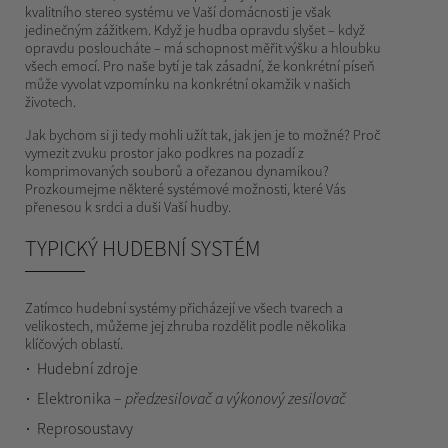
kvalitního stereo systému ve Vaší domácnosti je však
jedinečným zážitkem. Když je hudba opravdu slyšet – když
opravdu posloucháte – má schopnost měřit výšku a hloubku
všech emocí. Pro naše bytí je tak zásadní, že konkrétní píseň
může vyvolat vzpomínku na konkrétní okamžik v našich
životech.
Jak bychom si ji tedy mohli užít tak, jak jen je to možné? Proč
vymezit zvuku prostor jako podkres na pozadí z
komprimovaných souborů a ořezanou dynamikou?
Prozkoumejme některé systémové možnosti, které Vás
přenesou k srdci a duši Vaší hudby.
TYPICKÝ HUDEBNÍ SYSTÉM
Zatímco hudební systémy přicházejí ve všech tvarech a
velikostech, můžeme jej zhruba rozdělit podle několika
klíčových oblastí.
Hudební zdroje
Elektronika –
předzesilovač a výkonový zesilovač
Reprosoustavy