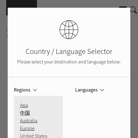
Přejít k hlavnímu obsahu
INTEGROVANÝ STREAMOVACÍ ZESILOVAČ
Country / Language Selector
Please select your destination and language below:
Regions
Languages
Asia
中国
Australia
STŘÍBRNÝ
ČERNÝ
ZEZADU
VIDEO
Europe
United States