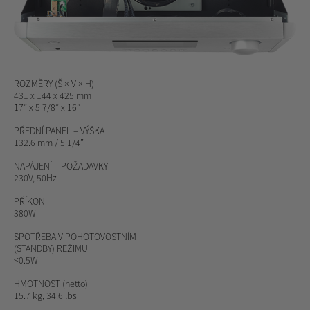
ROZMĚRY (Š × V × H)
431 x 144 x 425 mm
17” x 5 7/8” x 16”
PŘEDNÍ PANEL – VÝŠKA
132.6 mm / 5 1/4”
NAPÁJENÍ – POŽADAVKY
230V, 50Hz
PŘÍKON
380W
SPOTŘEBA V POHOTOVOSTNÍM
(STANDBY) REŽIMU
<0.5W
HMOTNOST
(netto)
15.7 kg, 34.6 lbs