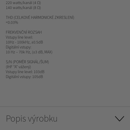
220 watts/kanál (4 Ω)
140 watts/kanál (8 Ω)
THD
(CELKOVÉ HARMONICKÉ ZKRESLENÍ)
<0.03%
FREKVENČNÍ ROZSAH
Vstupy line level:
10Hz - 100kHz, ±0.5dB
Digitální vstupy:
10 Hz – 70k Hz, (±3 dB, MAX)
S/N (POMĚR SIGNÁL/ŠUM)
(IHF “A” vážený)
Vstupy line level: 103dB
Digitální vstupy: 105dB
Popis výrobku