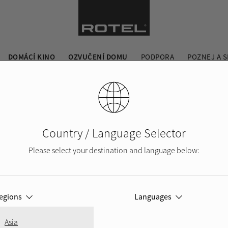
DOMÁCÍ KINO
OZVUČENÍ DOMU
PODPORA
POZNEJ A S
Country / Language Selector
Please select your destination and language below:
egions
Languages
Asia