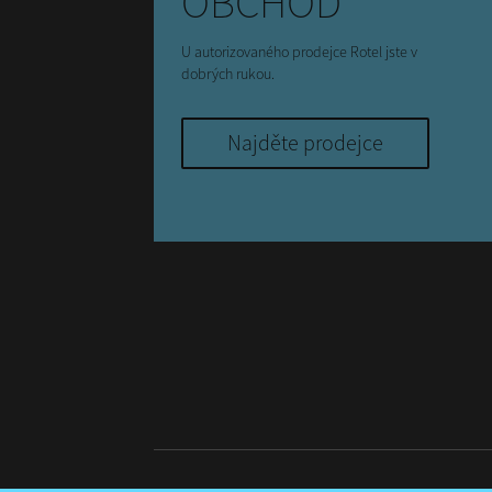
OBCHOD
U autorizovaného prodejce Rotel jste v
dobrých rukou.
Najděte prodejce