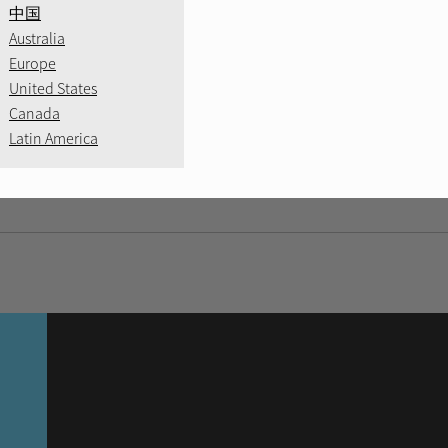
中国
Australia
Europe
United States
Canada
Latin America