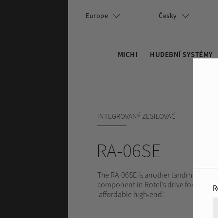
Přejít k hlavnímu obsahu
Europe
Česky
MICHI
HUDEBNÍ SYSTÉMY
Search this site
Vyhledávání
INTEGROVANÝ ZESILOVAČ
RA-06SE
The RA-06SE is another landmark
component in Rotel’s drive for
R
‘affordable high-end’.