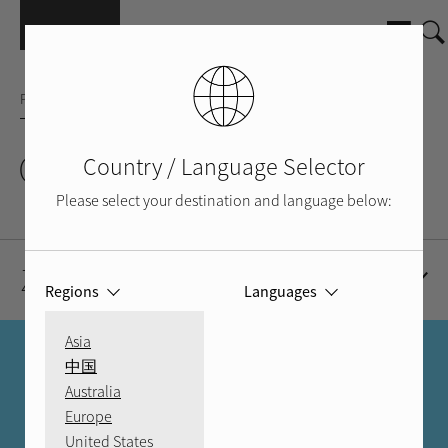
Přejít k hlavnímu obsahu
PŘÍSLUŠENSTVÍ
QA-100
Country / Language Selector
Please select your destination and language below:
Zdroje
Regions
Languages
Asia
VYHLEDAT PRODEJCE
中国
Australia
VÍCE NEŽ JEN OBCHOD
Europe
United States