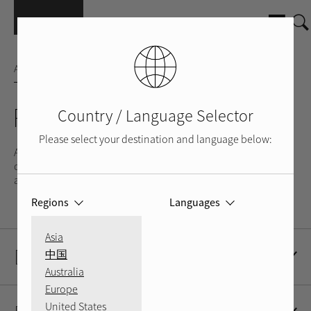
Skip to main content
AMPLIFICADOR INTEGRADOS
RA-02
Country / Language Selector
Please select your destination and language below:
A thoroughly modern classic, the RA-02 adds the convenience
of remote control to one of the most praised integrated
amplifier circuits ever developed.
Regions
Languages
Asia
Descripción del Producto
中国
Australia
Europe
United States