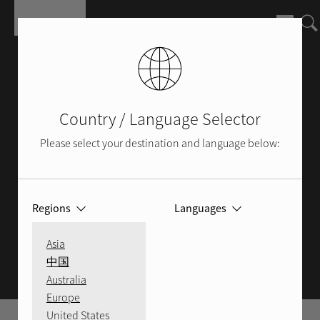
Skip to main content
Country / Language Selector
Please select your destination and language below:
Regions
Languages
MANUALES Y RECURSOS
Asia
中国
Australia
Europe
United States