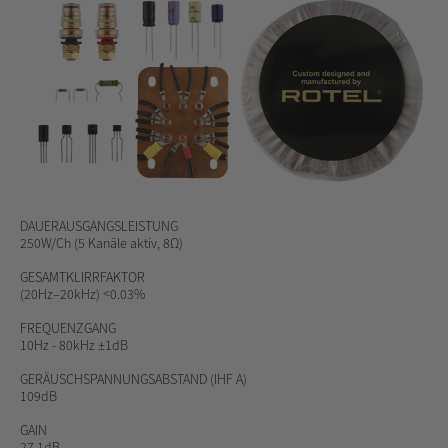
DAUERAUSGANGSLEISTUNG
250W/Ch (5 Kanäle aktiv, 8Ω)
GESAMTKLIRRFAKTOR
(20Hz–20kHz) <0.03%
FREQUENZGANG
10Hz - 80kHz ±1dB
GERÄUSCHSPANNUNGSABSTAND
(IHF A)
109dB
GAIN
27.1dB