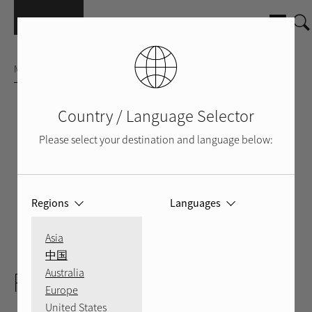
Direkt zum Inhalt
MULTIKANAL-VERSTÄRKER
Country / Language Selector
Please select your destination and language below:
Regions
Languages
Asia
SILBER
SCHWARZ
ZURÜCK
中国
RMB-1575
Australia
Europe
United States