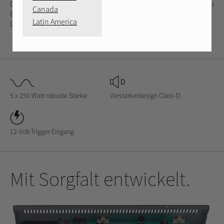
Der RMB-1575 wurde entworfen, um in kleinen Räumen kühl zu
Canada
bleiben und dennoch mit seinem D-Klasse-Design einen
Latin America
Leistungs-Output von 5 x 250 Watt pro Kanal beizubehalten.
5 x 250 Watt robuste Stärke
Verstärkerdesign Class-D
12-Volt-Trigger Eingang
Mit Sorgfalt entwickelt.