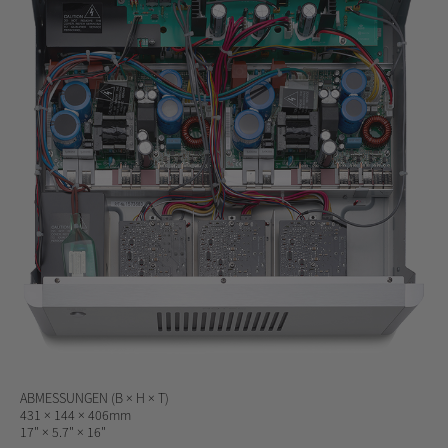
ABMESSUNGEN
(B × H × T)
431 × 144 × 406mm
17" × 5.7" × 16"