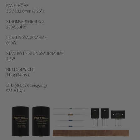
PANELHÖHE
3U / 132.6mm (5.25")
STROMVERSORGUNG
230V, 50Hz
LEISTUNGSAUFNAHME
600W
STANDBY
LEISTUNGSAUFNAHME
2.3W
NETTOGEWICHT
11kg (24lbs.)
BTU
(4Ω, 1/8 Leisgang)
981 BTU/h