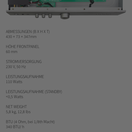
ABMESSUNGEN (B X H X T)
430 × 73 × 347mm
HÖHE FRONTPANEL
60 mm
STROMVERSORGUNG
230 V, 50 Hz
LEISTUNGSAUFNAHME
110 Watts
LEISTUNGSAUFNAHME (STANDBY)
<0,5 Watts
NET WEIGHT
5,8 kg, 12,8 lbs
BTU
(4 Ohm, bei 1/8th Macht)
340 BTU/ h