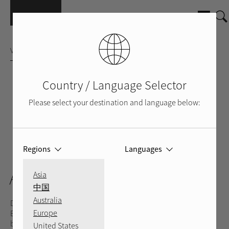
Direkt zum Inhalt
VOLLVERSTÄRKER
Country / Language Selector
Please select your destination and language below:
Regions
Languages
SILBER
SCHWARZ
RÜCKSEITE
VIDEO
A8
Asia
中国
Australia
Der Vollverstärker A8 vereint Leistung, Klangqualität und
Europe
Effizienz für Musikliebhaber, die ihre musikalische Reise
bestmöglich ausgestattet antreten möchten. Er ist mit dem
United States